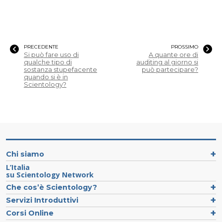
PRECEDENTE
PROSSIMO
Si può fare uso di
A quante ore di
qualche tipo di
auditing al giorno si
sostanza stupefacente
può partecipare?
quando si è in
Scientology?
Chi siamo
L’Italia
su Scientology Network
Che cos’è Scientology?
Servizi Introduttivi
Corsi Online