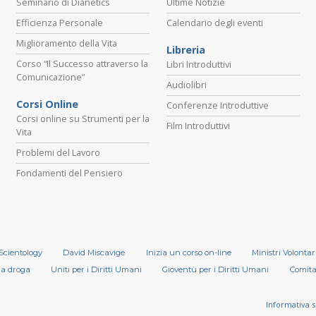
Seminario di Dianetics
Ultime Notizie
Efficienza Personale
Calendario degli eventi
Miglioramento della Vita
Libreria
Corso “Il Successo attraverso la
Libri Introduttivi
Comunicazione”
Audiolibri
Corsi Online
Conferenze Introduttive
Corsi online su Strumenti per la
Film Introduttivi
Vita
Problemi del Lavoro
Fondamenti del Pensiero
 Scientology
David Miscavige
Inizia un corso on-line
Ministri Volontar
la droga
Uniti per i Diritti Umani
Gioventù per i Diritti Umani
Comitat
Informativa s