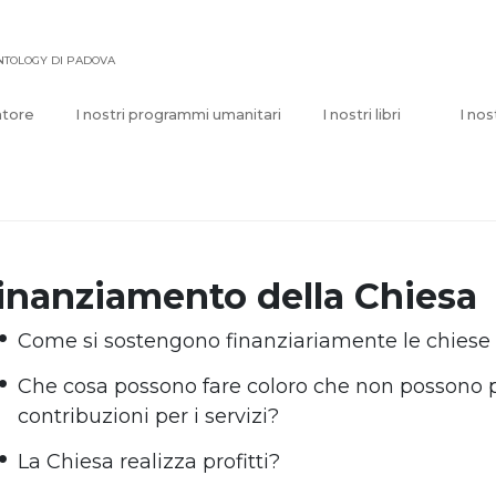
ENTOLOGY DI PADOVA
atore
I nostri programmi umanitari
I nostri libri
I nos
inanziamento della Chiesa
Come si sostengono finanziariamente le chiese 
Che cosa possono fare coloro che non possono p
contribuzioni per i servizi?
La Chiesa realizza profitti?