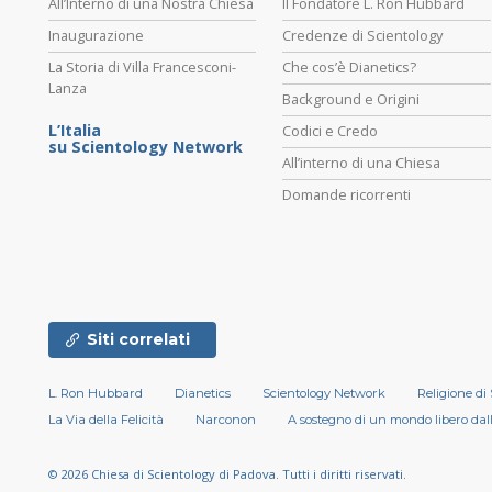
All’Interno di una Nostra Chiesa
Il Fondatore L. Ron Hubbard
Inaugurazione
Credenze di Scientology
La Storia di Villa Francesconi-
Che cos’è Dianetics?
Lanza
Background e Origini
L’Italia
Codici e Credo
su Scientology Network
All’interno di una Chiesa
Domande ricorrenti
Siti correlati
L. Ron Hubbard
Dianetics
Scientology Network
Religione di
La Via della Felicità
Narconon
A sostegno di un mondo libero dal
© 2026
Chiesa di Scientology di Padova.
Tutti i diritti riservati.