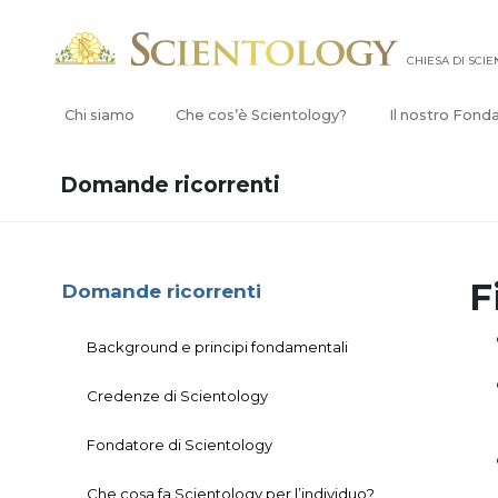
CHIESA DI SCI
Chi siamo
Che cos’è Scientology?
Il nostro Fond
Domande ricorrenti
F
Domande ricorrenti
Background e principi fondamentali
Credenze di Scientology
Fondatore di Scientology
Che cosa fa Scientology per l’individuo?