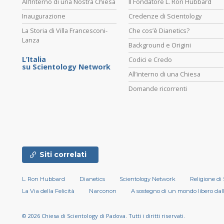
All’Interno di una Nostra Chiesa
Il Fondatore L. Ron Hubbard
Inaugurazione
Credenze di Scientology
La Storia di Villa Francesconi-
Che cos’è Dianetics?
Lanza
Background e Origini
L’Italia
Codici e Credo
su Scientology Network
All’interno di una Chiesa
Domande ricorrenti
Siti correlati
L. Ron Hubbard
Dianetics
Scientology Network
Religione di
La Via della Felicità
Narconon
A sostegno di un mondo libero dal
© 2026
Chiesa di Scientology di Padova.
Tutti i diritti riservati.