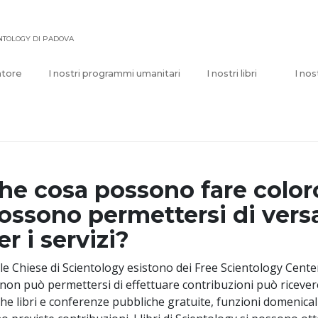
ENTOLOGY DI PADOVA
atore
I nostri programmi umanitari
I nostri libri
I nos
he cosa possono fare color
ossono permettersi di vers
er i servizi?
le Chiese di Scientology esistono dei Free Scientology Center
 non può permettersi di effettuare contribuzioni può riceve
he libri e conferenze pubbliche gratuite, funzioni domenicali e