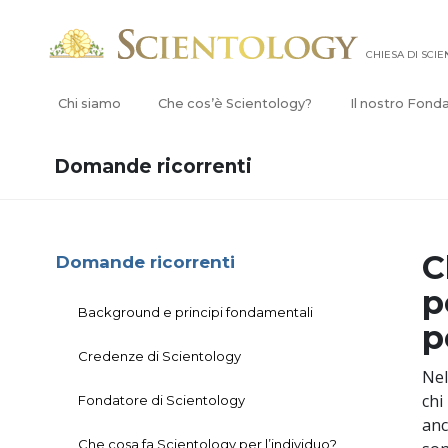
CHIESA DI SCI
Chi siamo
Che cos’è Scientology?
Il nostro Fond
Domande ricorrenti
C
Domande ricorrenti
p
Background e principi fondamentali
p
Credenze di Scientology
Nel
chi
Fondatore di Scientology
anc
Che cosa fa Scientology per l’individuo?