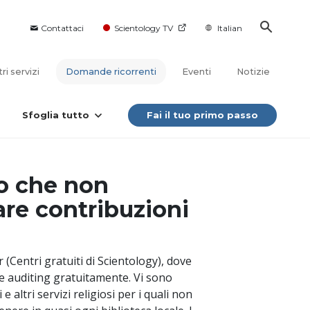
Contattaci
Scientology TV
Italian
tri servizi
Domande ricorrenti
Eventi
Notizie
Sfoglia tutto
Fai il tuo primo passo
o che non
are contribuzioni
 (Centri gratuiti di Scientology), dove
re auditing gratuitamente. Vi sono
 altri servizi religiosi per i quali non