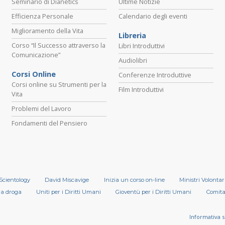
Seminario di Dianetics
Ultime Notizie
Efficienza Personale
Calendario degli eventi
Miglioramento della Vita
Libreria
Corso “Il Successo attraverso la
Libri Introduttivi
Comunicazione”
Audiolibri
Corsi Online
Conferenze Introduttive
Corsi online su Strumenti per la
Film Introduttivi
Vita
Problemi del Lavoro
Fondamenti del Pensiero
 Scientology
David Miscavige
Inizia un corso on-line
Ministri Volontar
la droga
Uniti per i Diritti Umani
Gioventù per i Diritti Umani
Comitat
Informativa s