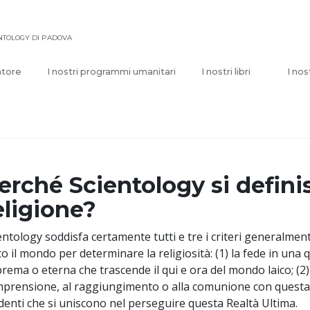
ENTOLOGY DI PADOVA
atore
I nostri programmi umanitari
I nostri libri
I nos
erché Scientology si defini
eligione?
entology soddisfa certamente tutti e tre i criteri generalmente 
to il mondo per determinare la religiosità: (1) la fede in una 
rema o eterna che trascende il qui e ora del mondo laico; (2) l
prensione, al raggiungimento o alla comunione con questa R
denti che si uniscono nel perseguire questa Realtà Ultima.