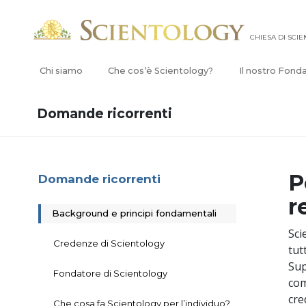
CHIESA DI SCI
Chi siamo
Che cos’è Scientology?
Il nostro Fond
Domande ricorrenti
P
Domande ricorrenti
r
Background e principi fondamentali
Sci
Credenze di Scientology
tut
Sup
Fondatore di Scientology
com
cre
Che cosa fa Scientology per l’individuo?