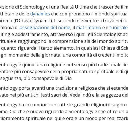
visione di Scientology di una Realtà Ultima che trascende il 
 thetan e delle
dynamics
che comprendono il mondo spirituale
remo (l’Ottava Dynamic). Il secondo elemento si trova nei riti 
imonia di
assegnazione del nome
, il
matrimonio
e il
funerale
iting e addestramento, attraverso i quali gli Scientologist 
rituale e raggiungono la comprensione sia del mondo spiritua
 quanto riguarda il terzo elemento, in qualsiasi Chiesa di S
ogni momento della giornata, una comunità di credenti molto 
entology è quindi una religione nel senso più tradizionale de
entare più consapevole della propria natura spirituale e di qu
seguenza, più consapevole di Dio.
entology porta avanti una tradizione religiosa che si estende
vate nei più antichi testi sacri dei Veda indù e la saggezza d
entology ha in comune con tutte le grandi religioni il sogno d
omo. Ciò che è nuovo riguardo a Scientology è che offre un 
lioramento spirituale nel qui e ora e un modo per realizzarl