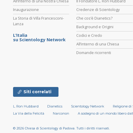
All’Interno di una Nostra Chiesa
Il Fondatore L. Ron Hubbard
Inaugurazione
Credenze di Scientology
La Storia di Villa Francesconi-
Che cos’è Dianetics?
Lanza
Background e Origini
L’Italia
Codici e Credo
su Scientology Network
All’interno di una Chiesa
Domande ricorrenti
Siti correlati
L. Ron Hubbard
Dianetics
Scientology Network
Religione di
La Via della Felicità
Narconon
A sostegno di un mondo libero dal
© 2026
Chiesa di Scientology di Padova.
Tutti i diritti riservati.