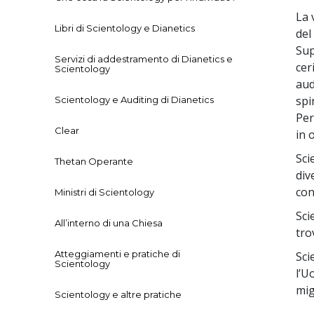
La 
Libri di Scientology e Dianetics
del
Sup
Servizi di addestramento di Dianetics e
cer
Scientology
aud
spi
Scientology e Auditing di Dianetics
Per
Clear
in 
Sci
Thetan Operante
div
con
Ministri di Scientology
Sci
All’interno di una Chiesa
tro
Atteggiamenti e pratiche di
Sci
Scientology
l’U
mig
Scientology e altre pratiche