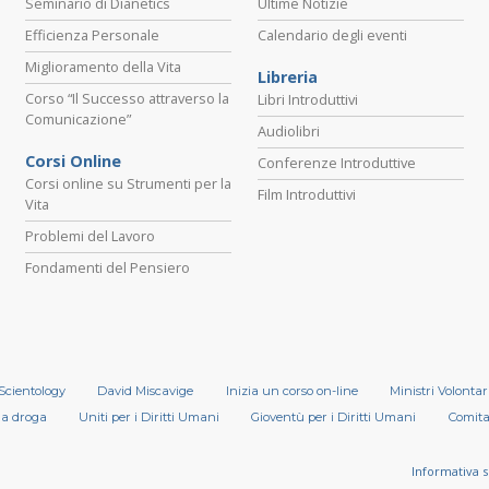
Seminario di Dianetics
Ultime Notizie
Efficienza Personale
Calendario degli eventi
Miglioramento della Vita
Libreria
Corso “Il Successo attraverso la
Libri Introduttivi
Comunicazione”
Audiolibri
Corsi Online
Conferenze Introduttive
Corsi online su Strumenti per la
Film Introduttivi
Vita
Problemi del Lavoro
Fondamenti del Pensiero
 Scientology
David Miscavige
Inizia un corso on-line
Ministri Volontar
la droga
Uniti per i Diritti Umani
Gioventù per i Diritti Umani
Comitat
Informativa s