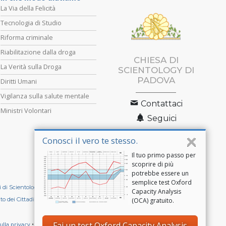
La Via della Felicità
Tecnologia di Studio
Riforma criminale
Riabilitazione dalla droga
CHIESA DI
La Verità sulla Droga
SCIENTOLOGY DI
PADOVA
Diritti Umani
Vigilanza sulla salute mentale
Contattaci
Ministri Volontari
Seguici
Conosci il vero te stesso.
Il tuo primo passo per
scoprire di più
potrebbe essere un
semplice test Oxford
i di Scientology
International Association of Scientologists
Capacity Analysis
o dei Cittadini per i Diritti Umani
(OCA) gratuito.
Fai un test Oxford Capacity Analysis
ulla privacy
•
Normativa sui Cookie
•
Clausole di utilizzo
•
Informazioni legali