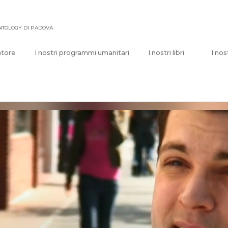
ENTOLOGY DI PADOVA
atore
I nostri programmi umanitari
I nostri libri
I nos