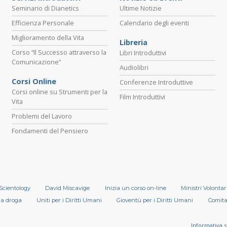
Seminario di Dianetics
Ultime Notizie
Efficienza Personale
Calendario degli eventi
Miglioramento della Vita
Libreria
Corso “Il Successo attraverso la
Libri Introduttivi
Comunicazione”
Audiolibri
Corsi Online
Conferenze Introduttive
Corsi online su Strumenti per la
Film Introduttivi
Vita
Problemi del Lavoro
Fondamenti del Pensiero
 Scientology
David Miscavige
Inizia un corso on-line
Ministri Volontar
la droga
Uniti per i Diritti Umani
Gioventù per i Diritti Umani
Comitat
Informativa s