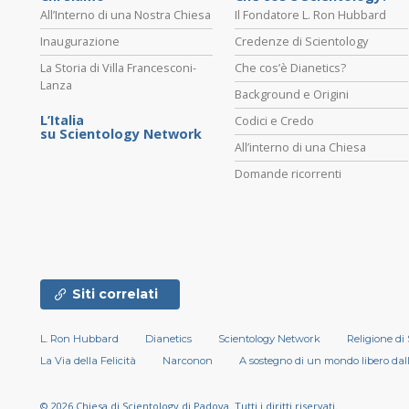
All’Interno di una Nostra Chiesa
Il Fondatore L. Ron Hubbard
Inaugurazione
Credenze di Scientology
La Storia di Villa Francesconi-
Che cos’è Dianetics?
Lanza
Background e Origini
L’Italia
Codici e Credo
su Scientology Network
All’interno di una Chiesa
Domande ricorrenti
Siti correlati
L. Ron Hubbard
Dianetics
Scientology Network
Religione di
La Via della Felicità
Narconon
A sostegno di un mondo libero dal
© 2026
Chiesa di Scientology di Padova.
Tutti i diritti riservati.