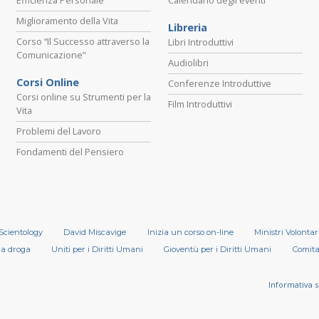
Miglioramento della Vita
Libreria
Corso “Il Successo attraverso la
Libri Introduttivi
Comunicazione”
Audiolibri
Corsi Online
Conferenze Introduttive
Corsi online su Strumenti per la
Film Introduttivi
Vita
Problemi del Lavoro
Fondamenti del Pensiero
 Scientology
David Miscavige
Inizia un corso on-line
Ministri Volontar
la droga
Uniti per i Diritti Umani
Gioventù per i Diritti Umani
Comitat
Informativa s