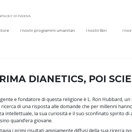
ENTOLOGY DI PADOVA
atore
I nostri programmi umanitari
I nostri libri
I nos
RIMA DIANETICS, POI SC
gente e fondatore di questa religione è L. Ron Hubbard, un 
a ricerca di una risposta alle domande che per millenni hanno
za intellettuale, la sua curiosità e il suo sconfinato spirito d
sino quand’era giovane.
tavia i primi risultati ampiamente diffusi della sua ricerca n