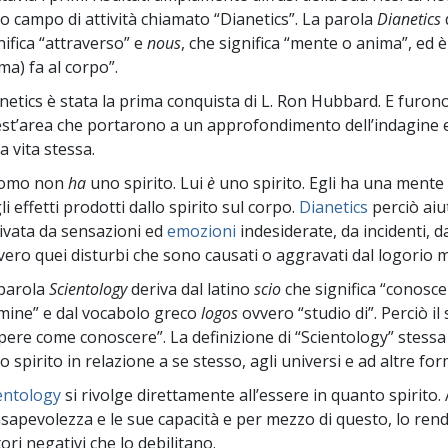
ro campo di attività chiamato “Dianetics”. La parola
Dianetics
nifica “attraverso” e
nous
, che significa “mente o anima”, ed 
ma) fa al corpo”.
netics è stata la prima conquista di L. Ron Hubbard. E furon
st’area che portarono a un approfondimento dell’indagine e a
la vita stessa.
uomo non
ha
uno spirito. Lui
è
uno spirito. Egli ha una mente 
li effetti prodotti dallo spirito sul corpo.
Dianetics
perciò aiut
ivata da sensazioni ed
emozioni
indesiderate, da incidenti, d
vero quei disturbi che sono causati o aggravati dal logorio m
parola
Scientology
deriva dal latino
scio
che significa “conosce
mine” e dal vocabolo greco
logos
ovvero “studio di”. Perciò il 
pere come conoscere”. La definizione di “Scientology” stessa è
lo spirito in relazione a se stesso, agli universi e ad altre form
entology
si rivolge direttamente all’essere in quanto spirito
sapevolezza e le sue capacità e per mezzo di questo, lo ren
tori negativi che lo debilitano.