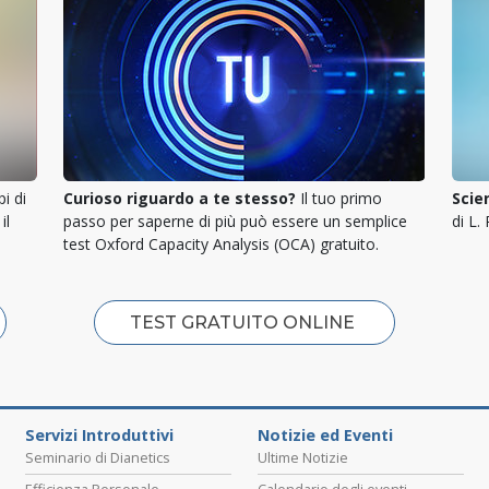
pi di
Curioso riguardo a te stesso?
Il tuo primo
Scie
il
passo per saperne di più può essere un semplice
di L.
test Oxford Capacity Analysis (OCA) gratuito.
TEST GRATUITO ONLINE
Servizi Introduttivi
Notizie ed Eventi
Seminario di Dianetics
Ultime Notizie
Efficienza Personale
Calendario degli eventi