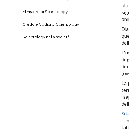
alt
Ministero di Scientology
sig
ani
Credo e Codici di Scientology
Dia
que
Scientology nella società
del
L’
deg
der
(ov
La 
ter
“sa
del
Sci
con
fat