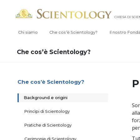
CHIESA DI SCI
Chi siamo
Che cos’è Scientology?
Il nostro Fond
Che cos’è Scientology?
P
Che cos’è Scientology?
Background e origini
Sor
Princìpi di Scientology
all
for
Pratiche di Scientology
per
Tut
Cerimonie di Scientology