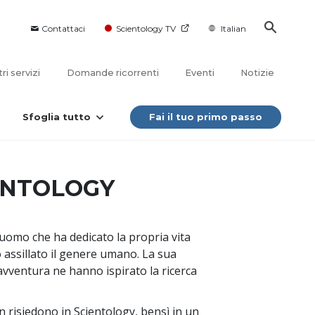
Contattaci
Scientology TV
Italian
tri servizi
Domande ricorrenti
Eventi
Notizie
Sfoglia tutto
Fai il tuo primo passo
IENTOLOGY
uomo che ha dedicato la propria vita
 assillato il genere umano. La sua
i avventura ne hanno ispirato la ricerca
on risiedono in Scientology, bensì in un