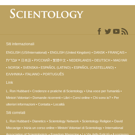
Siti internazionali
ENGLISH (US/International)
ENGLISH (United Kingdom)
DANSK
FRANÇAIS
עברית
日本語
РУССКИЙ
繁體中文
NEDERLANDS
DEUTSCH
MAGYAR
NORSK
SVENSKA
ESPAÑOL (LATINO)
ESPAÑOL (CASTELLANO)
ΕΛΛΗΝΙΚA
ITALIANO
PORTUGUÊS
Link
L. Ron Hubbard
Credenze e pratiche di Scientology
Una voce per l’umanità
Ministri Volontari
Domande ricorrenti
Libri
Corsi online
Chi sono io?
Per
ulteriori informazioni
Contatta
Località
Siti correlati
L. Ron Hubbard
Dianetics
Scientology Network
Scientology Religion
David
Miscavige
Inizia un corso online
Ministri Volontari di Scientology
International
Association of Scientologists
Freedom Magazine
La Via della Felicità
A sostegno