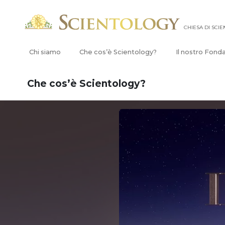
CHIESA DI SCI
Chi siamo
Che cos’è Scientology?
Il nostro Fond
Che cos’è Scientology?