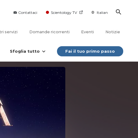
Contattaci
Scientology TV
Italian
tri servizi
Domande ricorrenti
Eventi
Notizie
Sfoglia tutto
Fai il tuo primo passo