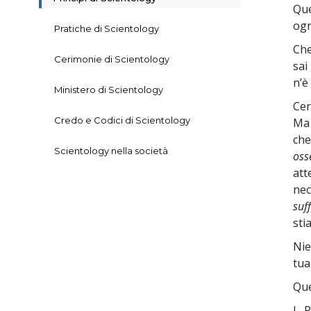
Q
u
ogn
Pratiche di Scientology
Che
Cerimonie di Scientology
sai
n’è 
Ministero di Scientology
Cer
Credo e Codici di Scientology
Ma 
che
Scientology nella società
oss
att
nec
suf
sti
Nie
tua
Que
L. 