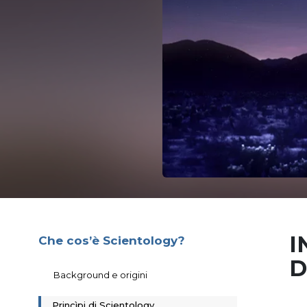
I
Che cos’è Scientology?
D
Background e origini
Princìpi di Scientology