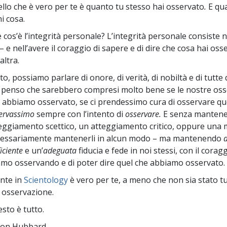
ello che è vero per te è quanto tu stesso hai osservato
.
E qu
i cosa.
 cos’è l’integrità personale? L’integrità personale consiste 
 – e nell’avere il coraggio di sapere e di dire che cosa hai os
altra.
to, possiamo parlare di onore, di verità, di nobiltà e di tutte 
penso che sarebbero compresi molto bene se le nostre osse
 abbiamo osservato, se ci prendessimo cura di osservare qu
ervassimo
sempre con l’intento di
osservare.
E senza mantene
eggiamento scettico, un atteggiamento critico, oppure una
essariamente mantenerli in alcun modo – ma mantenendo
d
ficiente
e un’
adeguata
fiducia e fede in noi stessi, con il cora
amo osservando e di poter dire quel che abbiamo osservato.
nte in
Scientology
è vero per te, a meno che non sia stato tu
 osservazione.
sto è tutto.
Ron Hubbard