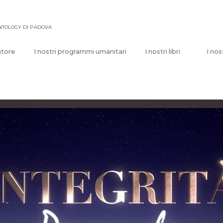
ENTOLOGY DI PADOVA
atore
I nostri programmi umanitari
I nostri libri
I nos