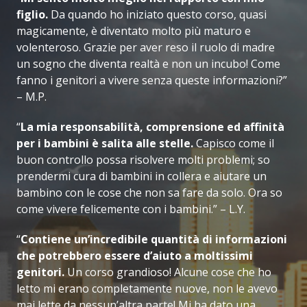
figlio.
Da quando ho iniziato questo corso, quasi
magicamente, è diventato molto più maturo e
volenteroso. Grazie per aver reso il ruolo di madre
un sogno che diventa realtà e non un incubo! Come
fanno i genitori a vivere senza queste informazioni?”
– M.P.
“
La mia responsabilità, comprensione ed affinità
per i bambini è salita alle stelle.
Capisco come il
buon controllo possa risolvere molti problemi; so
prendermi cura di bambini in collera e aiutare un
bambino con le cose che non sa fare da solo. Ora so
come vivere felicemente con i bambini.” – L.Y.
“
Contiene un’incredibile quantità di informazioni
che potrebbero essere d’aiuto a moltissimi
genitori.
Un corso grandioso! Alcune cose che ho
letto mi erano completamente nuove, non le avevo
mai lette da nessun’altra parte! Mi ha dato una