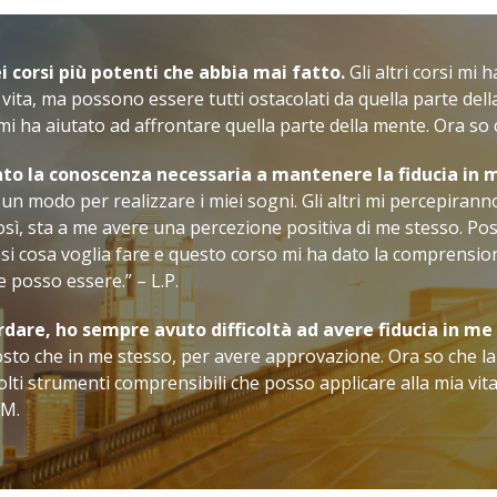
 corsi più potenti che abbia mai fatto.
Gli altri corsi mi 
 vita, ma possono essere tutti ostacolati da quella parte del
 mi ha aiutato ad affrontare quella parte della mente. Ora so c
to la conoscenza necessaria a mantenere la fiducia in 
 un modo per realizzare i miei sogni. Gli altri mi percepira
sì, sta a me avere una percezione positiva di me stesso. Poss
si cosa voglia fare e questo corso mi ha dato la comprension
e posso essere.” – L.P.
rdare, ho sempre avuto difficoltà ad avere fiducia in me
tosto che in me stesso, per avere approvazione. Ora so che la f
olti strumenti comprensibili che posso applicare alla mia vit
.M.