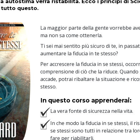
a autostima verrà ristabilita. Ecco i principi di S
 tutto questo.
La maggior parte della gente vorrebbe aver
ma non sa come ottenerla.
Ti sei mai sentito più sicuro di te, in pass
aumentare la fiducia in te stesso?
Per accrescere la fiducia in se stessi, occor
comprensione di ciò che la riduce. Quando 
accade, potrai ribaltare la situazione e rico
stesso.
In questo corso apprenderai:
La vera fonte di sicurezza nella vita.
In che modo la fiducia in se stessi, il ri
se stessi sono tutti in relazione tra lo
fare per riabilitarli.