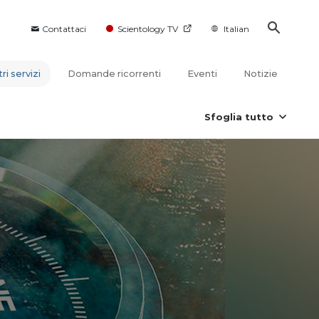
Contattaci
Scientology TV
Italian
tri servizi
Domande ricorrenti
Eventi
Notizie
Sfoglia tutto