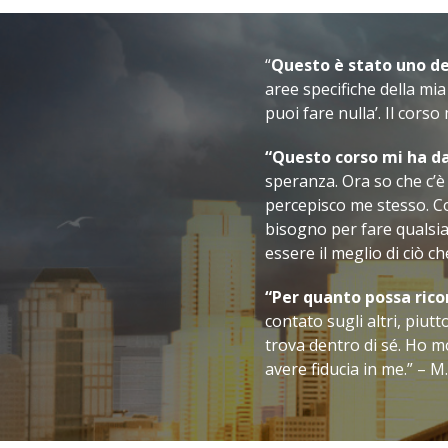
“
Questo è stato uno dei
aree specifiche della mia
puoi fare nulla’. Il corso
“Questo corso mi ha da
speranza. Ora so che c’è
percepisco me stesso. Co
bisogno per fare qualsia
essere il meglio di ciò ch
“Per quanto possa rico
contato sugli altri, piut
trova dentro di sé. Ho m
avere
fiducia in me.” – M