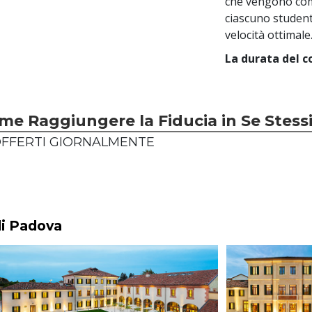
che vengono com
ciascuno student
velocità ottimale
La durata del co
Come Raggiungere la Fiducia in Se Stess
OFFERTI GIORNALMENTE
di Padova