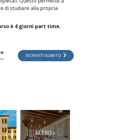
pletati. Questo permette a
e di studiare alla propria
.
rso è 4 giorni part time.
i”
ISCRIVITI SUBITO
ALTRO »