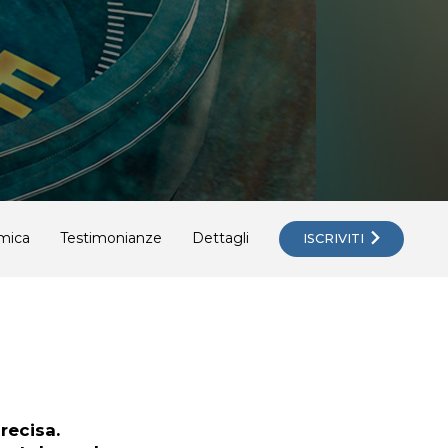
mica
Testimonianze
Dettagli
ISCRIVITI
recisa.