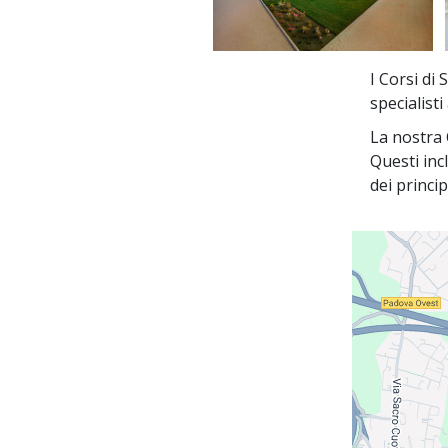
I Corsi di
specialist
La nostra C
Questi inc
dei princi