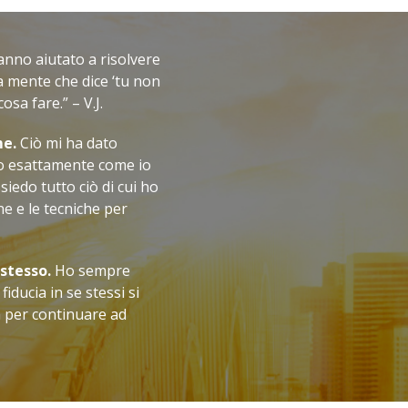
hanno aiutato a risolvere
la mente che dice ‘tu non
osa fare.” – V.J.
me.
Ciò mi ha dato
nno esattamente come io
iedo tutto ciò di cui ho
e e le tecniche per
 stesso.
Ho sempre
iducia in se stessi si
a per continuare ad