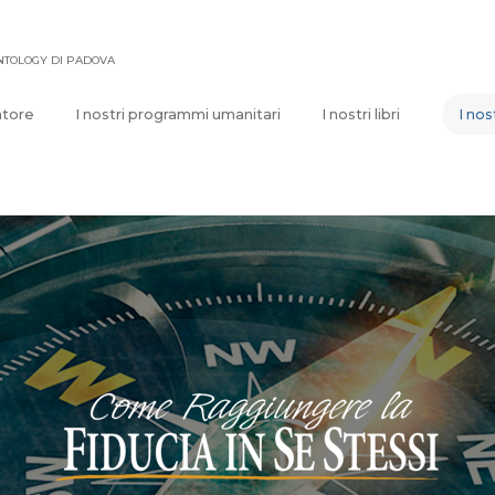
ENTOLOGY DI PADOVA
atore
I nostri programmi umanitari
I nostri libri
I nos