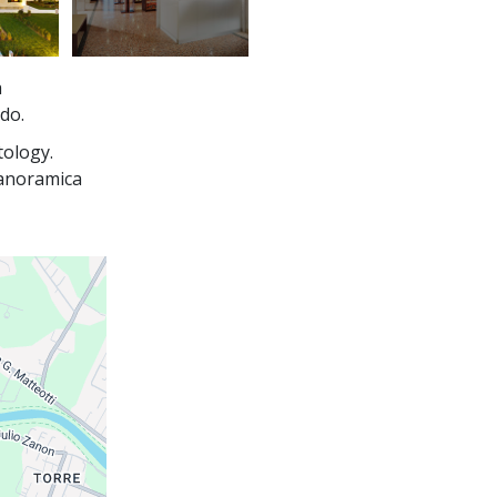
a
ndo.
tology.
panoramica