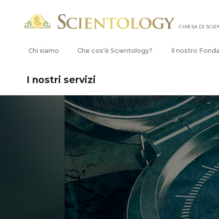
CHIESA DI SCI
Chi siamo
Che cos’è Scientology?
Il nostro Fond
I nostri servizi