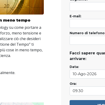
E-mail:
 in meno tempo
tology su come portare a
forzo, meno tensione e
Numero di telefono
lizzare ciò che desideri
estione del Tempo” ti
più cose in meno tempo,
Facci sapere quan
cienza.
arrivare:
Data:
nalmente.
Ora: