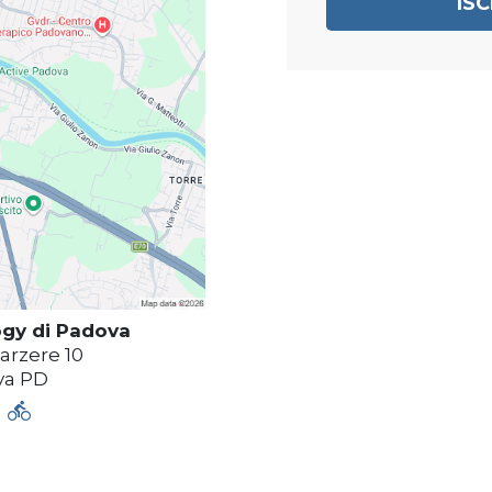
IS
ogy di Padova
arzere 10
va
PD