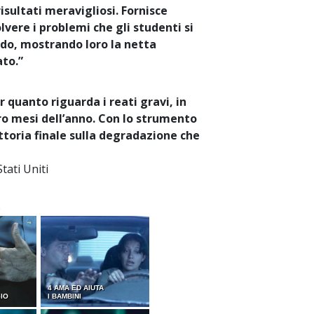
risultati meravigliosi. Fornisce
olvere i problemi che gli studenti si
do, mostrando loro la netta
ato.”
r quanto riguarda i reati gravi, in
o mesi dell’anno. Con lo strumento
toria finale sulla degradazione che
tati Uniti
O
4 AMA ED AIUTA
GIO
I BAMBINI