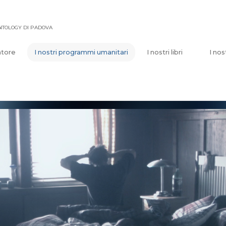
ENTOLOGY DI PADOVA
atore
I nostri programmi umanitari
I nostri libri
I nos