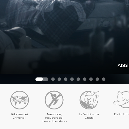
Abbi
Riforma dei
Narconon,
La Verità sulla
Diritti Um
Criminali
recupero dei
Droga
tossicodipendenti