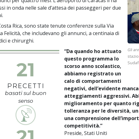
unci per quattro mesi. L’aeroporto di Caracas li ha
si in onda nelle sale d’attesa dei passeggeri per due
i.
Costa Rica, sono state tenute conferenze sulla Via
la Felicità, che includevano gli annunci, a centinaia di
ici e chirurghi.
Gli
ann
“Da quando ho attuato
stazio
questo programma lo
21
Sudafr
scorso anno scolastico,
abbiamo registrato un
calo di comportamenti
PRECETTI
negativi, dell’evidente manca
basati sul buon
atteggiamenti aggressivi. Ab
senso
miglioramento per quanto rigu
tolleranza per le diversità, un
una comprensione dell’import
competitività.”
21
Preside, Stati Uniti