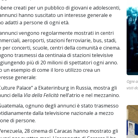
bene creati per un pubblico di giovani e adolescenti,
 annunci hanno suscitato un interesse generale e
o adatti a persone di ogni età.
 annunci vengono regolarmente mostrati in centri
merciali, aeroporti, stazioni ferroviarie, bus, stadi,
e per concerti, scuole, centri della comunità e cinema.
gono trasmessi da centinaia di stazioni televisive
giungendo più di 20 milioni di spettatori ogni anno.
o un esempio di come il loro utilizzo crea un
eresse generale:
Ogni an
“Culture Palace” a Ekaterinburg in Russia, mostra gli
visti d
unci della
Via della Felicità
nell’atrio e nel mezzanino.
Guatemala, ognuno degli annunci è stato trasmesso
tidianamente dalla televisione nazionale a mezzo
ione di persone.
Venezuela, 28 cinema di Caracas hanno mostrato gli