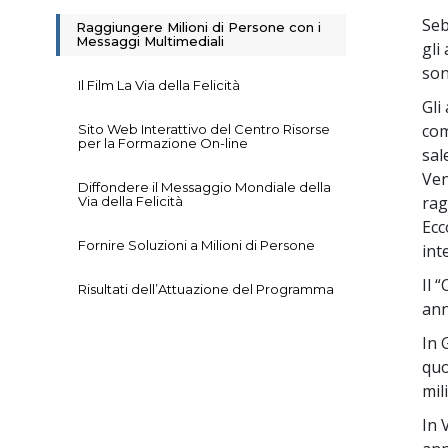
Seb
Raggiungere Milioni di Persone con i
Messaggi Multimediali
gli
son
Il Film La Via della Felicità
Gli
com
Sito Web Interattivo del Centro Risorse
per la Formazione On-line
sal
Ven
Diffondere il Messaggio Mondiale della
rag
Via della Felicità
Ecc
Fornire Soluzioni a Milioni di Persone
int
Il 
Risultati dell’Attuazione del Programma
ann
In 
quo
mil
In 