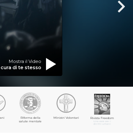
Mostra il Video
 cura di te stesso
ani
Riforma della
Ministri Volontari
Rivista Freedom
salute mentale
Una voce per i
diritti umani