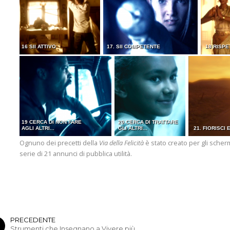
16 SII ATTIVO
17. SII COMPETENTE
18 RISPE
19 CERCA DI NON FARE
20 CERCA DI TRATTARE
AGLI ALTRI...
GLI ALTRI...
21. FIORISCI
Ognuno dei precetti della
Via della Felicità
è stato creato per gli scherm
serie di 21 annunci di pubblica utilità.
PRECEDENTE
Strumenti che Insegnano a Vivere più