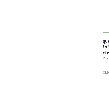
que
La 
ci 
Dir
CLI