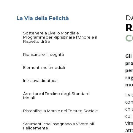
D
La Via della Felicità
R
Sostenere a Livello Mondiale
C
Programmi per Ripristinare l’Onore e il
Rispetto di Sé
Ripristinare l’integrità
Gli
pro
Elementi multimediali
per
rag
Iniziativa didattica
mo
Arrestare il Declino degli Standard
I v
Morali
con
chi
Ristabilire la Morale nel Tessuto Sociale
cui
vit
Strumenti che Insegnano a Vivere più
Felicemente
att