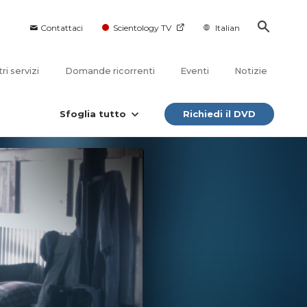
Contattaci
Scientology TV
Italian
tri servizi
Domande ricorrenti
Eventi
Notizie
Sfoglia tutto
Richiedi il DVD