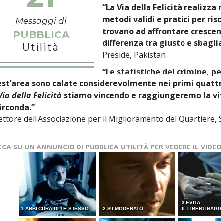
“La Via della Felicità realizza 
metodi validi e pratici per ris
Messaggi di
trovano ad affrontare crescen
PUBBLICA
differenza tra giusto e sbagli
Utilità
Preside, Pakistan
“Le statistiche del crimine, pe
st’area sono calate considerevolmente nei primi quattr
Via della Felicità
stiamo vincendo e raggiungeremo la vit
circonda.”
ettore dell’Associazione per il Miglioramento del Quartiere, S
CCA SU UN ANNUNCIO DI PUBBLICA UTILITÀ PER VEDERE IL VIDE
3 EVITA
1 ABBI CURA DI TE STESSO
2 SII MODERATO
IL LIBERTINAG