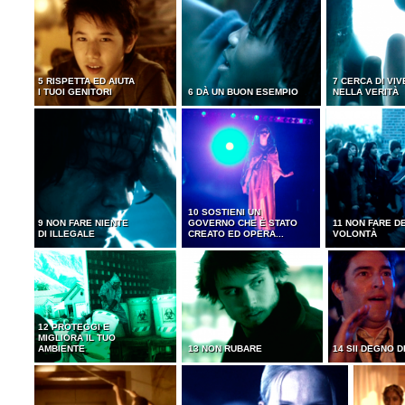
5 RISPETTA ED AIUTA
7 CERCA DI VI
I TUOI GENITORI
6 DÀ UN BUON ESEMPIO
NELLA VERITÀ
10 SOSTIENI UN
9 NON FARE NIENTE
GOVERNO CHE È STATO
11 NON FARE D
DI ILLEGALE
CREATO ED OPERA...
VOLONTÀ
12 PROTEGGI E
MIGLIORA IL TUO
AMBIENTE
13 NON RUBARE
14 SII DEGNO D