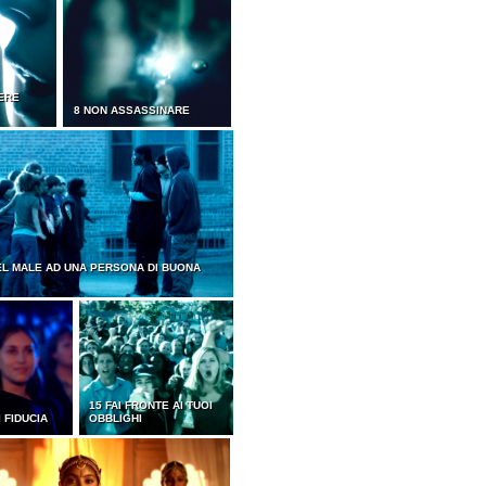
VERE
8 NON ASSASSINARE
EL MALE AD UNA PERSONA DI BUONA
15 FAI FRONTE AI TUOI
I FIDUCIA
OBBLIGHI