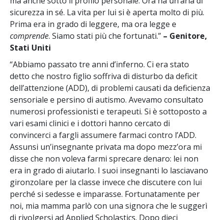
ma anche sotto il profilo personale. Ora ha un’aria di
sicurezza in sé. La vita per lui si è aperta molto di più.
Prima era in grado di leggere, ma ora legge e
comprende
. Siamo stati più che fortunati.”
– Genitore,
Stati Uniti
“Abbiamo passato tre anni d’inferno. Ci era stato
detto che nostro figlio soffriva di disturbo da deficit
dell’attenzione (ADD), di problemi causati da deficienza
sensoriale e persino di autismo. Avevamo consultato
numerosi professionisti e terapeuti. Si è sottoposto a
vari esami clinici e i dottori hanno cercato di
convincerci a fargli assumere farmaci contro l’ADD.
Assunsi un’insegnante privata ma dopo mezz’ora mi
disse che non voleva farmi sprecare denaro: lei non
era in grado di aiutarlo. I suoi insegnanti lo lasciavano
gironzolare per la classe invece che discutere con lui
perché si sedesse e imparasse. Fortunatamente per
noi, mia mamma parlò con una signora che le suggerì
di rivolgersi ad Applied Scholastics. Dopo dieci